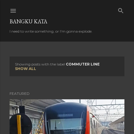
Skip to main content
BANGKU KATA
I need to write something, or I'm gonna explode.
Showing posts with the label
COMMUTER LINE
P
SHOW ALL
o
s
FEATURED
t
s