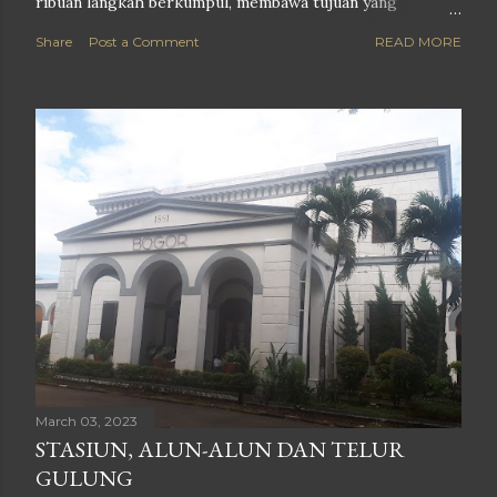
ribuan langkah berkumpul, membawa tujuan yang
berbeda-beda. Ada yang mengejar pekerjaan, pendidikan,
Share
Post a Comment
READ MORE
mimpi, atau sekadar pulang kepada seseorang yang
menunggu. Kereta datang dalam irama yang telah dihafal
waktu. Pintu-pintu terbuka, lalu manusia saling bertukar
tempat. Sebagian mengakhiri perjalanan, sebagian lagi
baru memulainya. Stasiun Bogor menjadi saksi bahwa
hidup selalu bergerak; tak ada kereta yang menunggu
terlalu lama, sebagaimana tak ada kesempatan yang
selamanya singgah. Dari peron-peronnya, perjalanan
menuju Jakarta dimulai. Perlahan, kota hujan tertinggal di
balik jendela. Pepohonan berganti gedung, udara segar
berubah menjadi hiruk-pikuk ibu kota. Namun, selalu ada
bagian dari Bogor yang ikut terbawa—keten...
March 03, 2023
STASIUN, ALUN-ALUN DAN TELUR
GULUNG