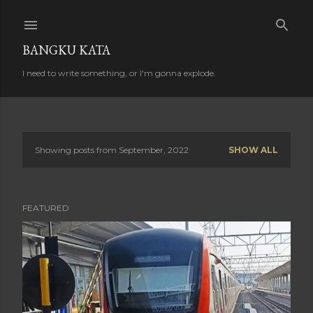
Skip to main content
BANGKU KATA
I need to write something, or I'm gonna explode.
Showing posts from September, 2022
SHOW ALL
P
o
FEATURED
s
t
s