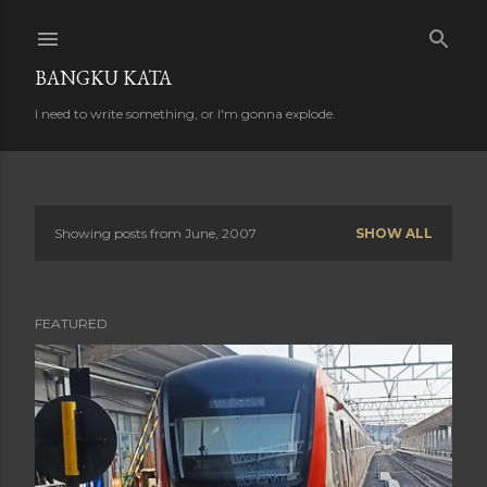
Skip to main content
BANGKU KATA
I need to write something, or I'm gonna explode.
Showing posts from June, 2007
SHOW ALL
P
o
FEATURED
s
t
s