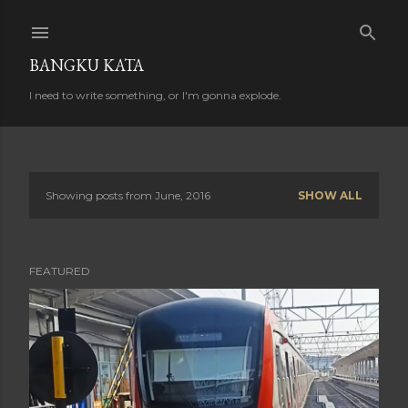
Skip to main content
BANGKU KATA
I need to write something, or I'm gonna explode.
Showing posts from June, 2016
SHOW ALL
P
o
FEATURED
s
t
s