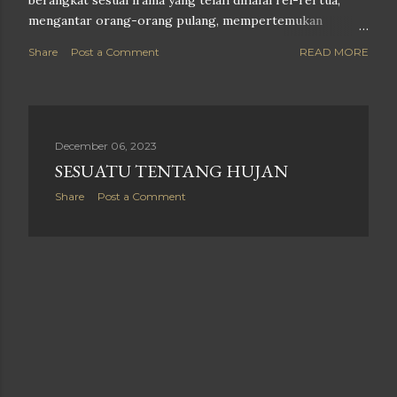
berangkat sesuai irama yang telah dihafal rel-rel tua,
mengantar orang-orang pulang, mempertemukan
sebagian, dan meninggalkan sebagian yang lain dalam
Share
Post a Comment
READ MORE
penantian. Di atasnya, bulan muncul tanpa tergesa. Bukan
bulan yang bulat utuh, melainkan lengkung cahaya yang
belum sempurna. Ia menggantung rendah di langit
stasiun, seolah ikut menyaksikan setiap pintu gerbong
yang terbuka, setiap langkah yang bergegas, dan setiap
December 06, 2023
lambaian yang perlahan menghilang bersama suara peluit
SESUATU TENTANG HUJAN
keberangkatan. Ketidaksempurnaannya justru membuat
Share
Post a Comment
malam terasa lebih jujur. Sebab tak ada yang benar-benar
utuh di tempat yang bernama stasiun. Selalu ada
pertemuan yang dibatasi waktu, perpisahan yang ditunda,
harapan yang masih menunggu kereta berikutnya, dan
mimpi yang sedang menempuh perjalanan menuju tu...